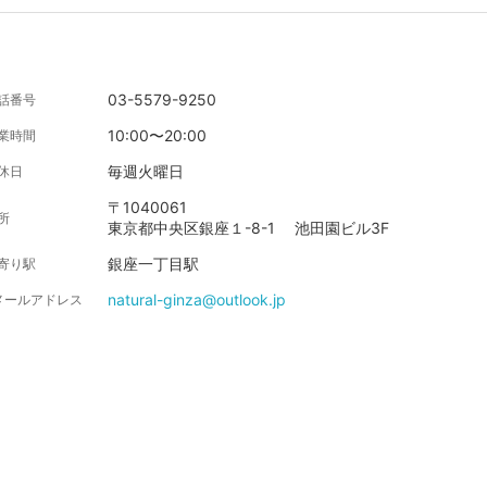
03-5579-9250
話番号
10:00〜20:00
業時間
毎週火曜日
休日
〒1040061
所
東京都中央区銀座１-8-1 池田園ビル3F
銀座一丁目駅
寄り駅
natural-ginza@outlook.jp
メールアドレス